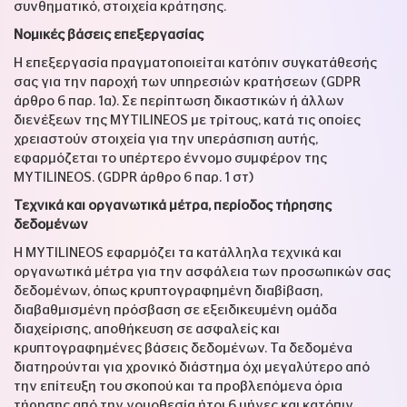
συνθηματικό, στοιχεία κράτησης.
Νομικές βάσεις επεξεργασίας
Η επεξεργασία πραγματοποιείται κατόπιν συγκατάθεσής
σας για την παροχή των υπηρεσιών κρατήσεων (GDPR
άρθρο 6 παρ. 1α). Σε περίπτωση δικαστικών ή άλλων
διενέξεων της MYTILINEOS με τρίτους, κατά τις οποίες
χρειαστούν στοιχεία για την υπεράσπιση αυτής,
εφαρμόζεται το υπέρτερο έννομο συμφέρον της
MYTILINEOS. (GDPR άρθρο 6 παρ. 1 στ)
Τεχνικά και οργανωτικά μέτρα, περίοδος τήρησης
δεδομένων
Η MYTILINEOS εφαρμόζει τα κατάλληλα τεχνικά και
οργανωτικά μέτρα για την ασφάλεια των προσωπικών σας
δεδομένων, όπως κρυπτογραφημένη διαβίβαση,
διαβαθμισμένη πρόσβαση σε εξειδικευμένη ομάδα
διαχείρισης, αποθήκευση σε ασφαλείς και
κρυπτογραφημένες βάσεις δεδομένων. Τα δεδομένα
διατηρούνται για χρονικό διάστημα όχι μεγαλύτερο από
την επίτευξη του σκοπού και τα προβλεπόμενα όρια
τήρησης από την νομοθεσία ήτοι 6 μήνες και κατόπιν